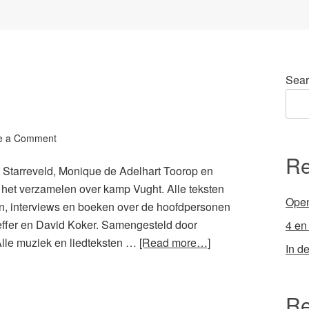
Sear
e a Comment
Re
 Starreveld, Monique de Adelhart Toorop en
n het verzamelen over kamp Vught. Alle teksten
Open
n, interviews en boeken over de hoofdpersonen
Veffer en David Koker. Samengesteld door
4 en
lle muziek en liedteksten …
[Read more…]
In d
Re