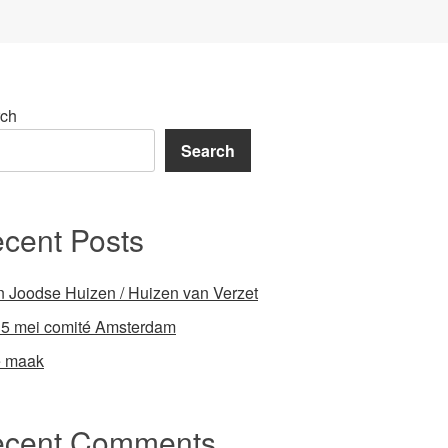
ch
Search
cent Posts
 Joodse Huizen / Huizen van Verzet
 5 mei comité Amsterdam
e maak
cent Comments